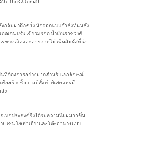
์ด้านสิ่งแวดล้อม
ังกลับมาอีกครั้ง นักออกแบบกำลังหันหลัง
โดดเด่น เช่น เขียวมรกต น้ำเงินราชวงศ์
เรขาคณิตและลายดอกไม้ เพิ่มสัมผัสที่น่า
า
เป็นที่ต้องการอย่างมากสำหรับเอกลักษณ์
พื่อสร้างชิ้นงานที่สั่งทำพิเศษและมี
ลัง
จอร์อเนกประสงค์จึงได้รับความนิยมมากขึ้น
หลาย เช่น โซฟาเตียงและโต๊ะอาหารแบบ