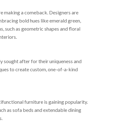
are making a comeback. Designers are
bracing bold hues like emerald green,
s, such as geometric shapes and floral
nteriors.
y sought after for their uniqueness and
niques to create custom, one-of-a-kind
unctional furniture is gaining popularity.
such as sofa beds and extendable dining
s.