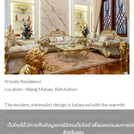
Private Residence
Location : Wang Manao, Ratchaburi
The modern, minimalist design is balanced with the warmth
and character of hand-carved details, and a soft, brushed
finish inherently exemplifies all the qualities of luxury while
เว็บไซต์นี้ มีการเก็บข้อมูลการใช้งานเว็บไซต์ เพื่อมอบประสบการณ์ที
easing cohesively into a unique home. With spare lines and
สำหรับคุณ