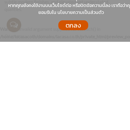
subtle modern finishes, and elevated yet understated
หากคุณยังคงใช้งานบนเว็บไซต์ต่อ หรือปิดข้อความนี้ลง เราถือว่า
qualities.
ยอมรับใน นโยบายความเป็นส่วนตัว
ตกลง
Warning
: Invalid argument supplied for foreach() in
/home/lacasacoth/domains/lacasa.co.th/private_html/preview_po
on line
87
Share Post: